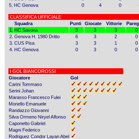
5.
HC Genova
0
4
0
CLASSIFICA UFFICIALE
Squadra
Punti
Giocate
Vittorie
Pareg
1.
HC Savona
9
3
3
0
2.
Genova H. 1980 Dritto
6
3
2
0
3.
CUS Pisa
3
3
1
0
4.
HC Genova
0
3
0
0
I GOL BIANCOROSSI
Giocatore
Gol
Carini Tommaso
© 1996 - 2026 Daniele Franza con la collabo
Serini Johan
Marasso Francesco Fulei
Monello Emanuele
Randazzo Giovanni
Silva Ormeno Niryel Alfonso
Caponetto Gabriel
Magni Federico
Rodriguez Condor Layan Abel